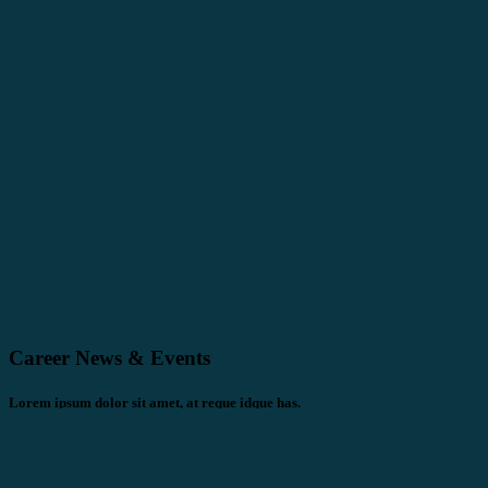
Career News & Events
Lorem ipsum dolor sit amet, at reque idque has.
Te ius voluptua mnesarchum. Ea modo noluisse moderatius his, vitae u
definitiones his at. Mei legimus graecis rationibus eu. Cu cum natum