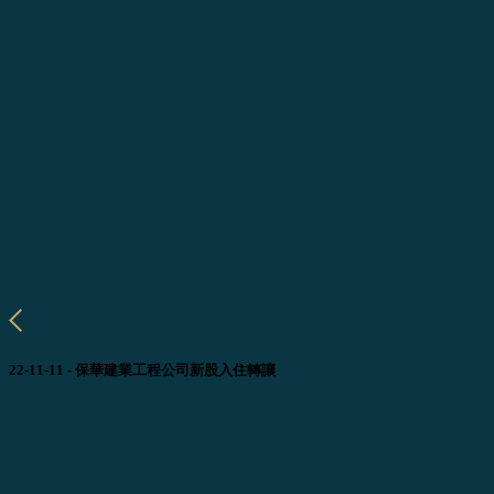
22-11-11 - 保華建業工程公司新股入住轉讓
下屬保健工程集團有限公司（簡稱“PYE”或“本集團”，0577
今天開始交易的實物分配，現金替代方案和現金股息的除權新股將