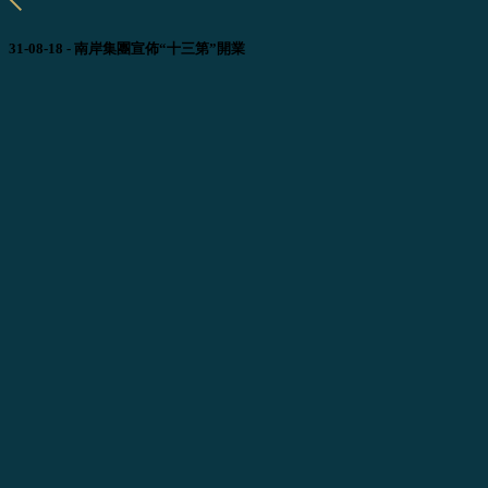
31-08-18 - 南岸集團宣佈“十三第”開業
香港及澳門，2018年8月30日 – 南岸集團有限公司宣佈位於澳
門路氹金光大道南端的“十三第”酒店將於明日8月31日開業。
“十三第”已於8月24日的周末率先尊迎首批貴賓入住精緻高雅
的別墅式套房，享用饕餮美饌及體驗卓爾不凡的服務。
“十三第”董事總經理 Mark Lettenbichler 先生於首個私人活動上
致辭：「我們的團隊非常高興為這個萬眾期待的澳門瑰寶揭
幕，並向各位貴賓展示世界級的尊貴生活品味。」
南岸集團有限公司行政總裁 Walt Power 先生表示：「非常感
謝我們優秀的設計師、顧問、承建商和工作人員團隊，他們為
打造“十三第”作出重大貢獻。我們亦特此衷心感謝澳門特區政
府對“十三第”發展項目的支持。」
南岸集團有限公司主席 Peter Coker 先生說：「我們期待向客
人呈獻澳門及“十三第”的匠心體驗。我們期望“十三第”引領非
凡酒店服務的同時，亦能為賓客帶來至臻完美的生活體驗。隨
著這振奮人心的時刻，我們將繼續致力完善“十三第”卓爾不凡