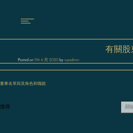
有關股
Posted on
11th 6 月 2020
by
wpadmin
董事名單與其角色和職能
文
搜尋
章
導
覽