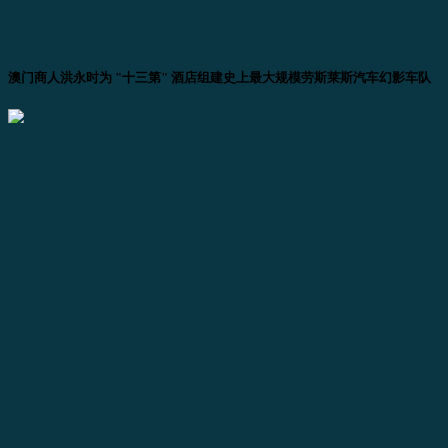
澳门商人洪永时为 "十三第" 酒店组建史上最大规模劳斯莱斯汽车幻影车队
下载个别图片
返回图片库