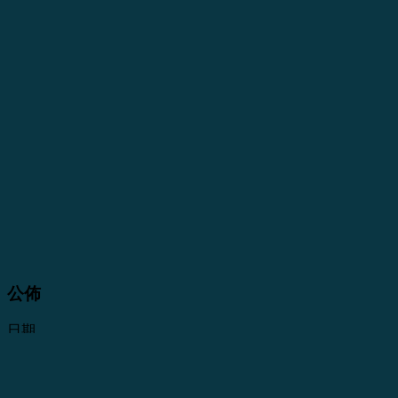
公佈
日期
標題
18-11-11
须予披露交易 – 委托贷款安排