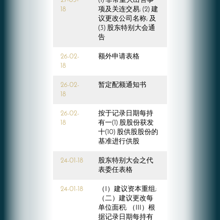
27-03-
(1) 非常重大出售事
18
项及关连交易; (2) 建
议更改公司名称; 及
(3) 股东特别大会通
告
26-02-
额外申请表格
18
26-02-
暂定配额通知书
18
26-02-
按于记录日期每持
18
有一(1) 股股份获发
十(10) 股供股股份的
基准进行供股
24-01-18
股东特别大会之代
表委任表格
24-01-18
（I）建议资本重组;
（二）建议更改每
单位面积; （III）根
据记录日期每持有