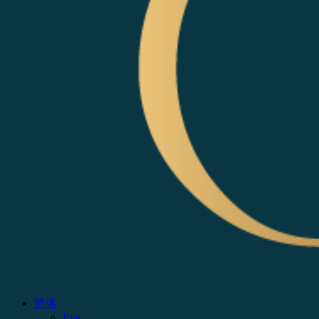
简体
Eng