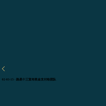
02-03-15 - 路易十三宣布奖金支付给团队
香港 - 2015年3月2日 - 路易十三集团有限公司（“路易十
表彰该团队为开发这个全新的超豪华生活方式和娱乐目的地所
“每个精英组织的持续成功都基于招募最优质的团队成员，并